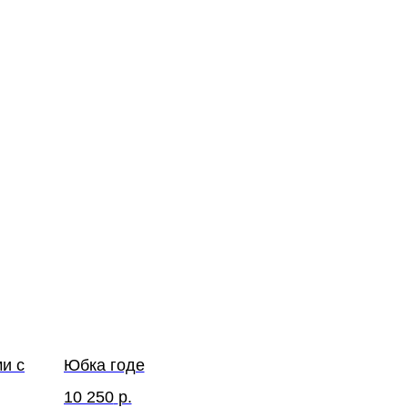
и с
Юбка годе
10 250
р.