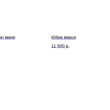
он мини
Юбка макси
11 500
р.