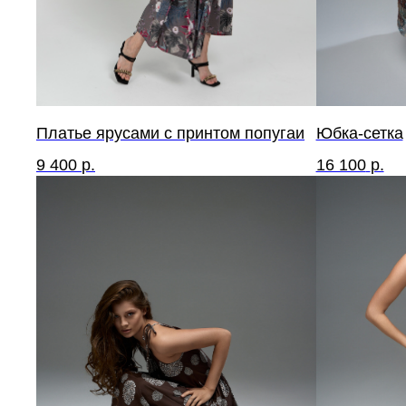
Платье ярусами с принтом попугаи
Юбка-сетка
9 400
р.
16 100
р.