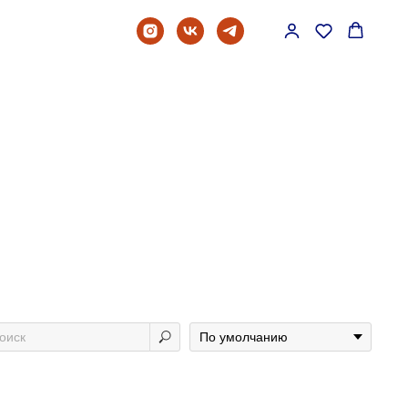
"Полночь в
Париже"