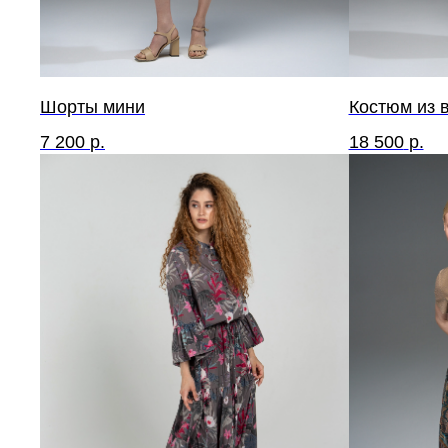
Шорты мини
Костюм из 
7 200
р.
18 500
р.