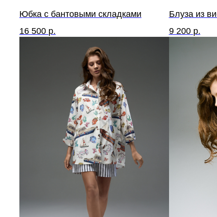
Юбка с бантовыми складками
Блуза из в
16 500
р.
9 200
р.