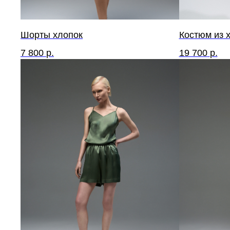
Шорты хлопок
Костюм из х
7 800
р.
19 700
р.