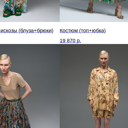
вискозы (блуза+брюки)
Костюм (топ+юбка)
19 870
р.