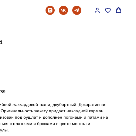
а
/89
ийной жаккардовой ткани, двубортный. Декоративная
. Оригинальность жакету придает накладной карман
изован под бушлат и дополнен погонами и патами на
аться с платьями и брюками в цвете ментол и
улы.