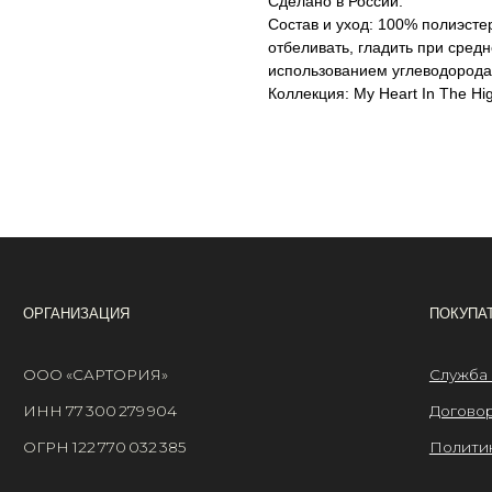
Сделано в России.
Состав и уход: 100% полиэстер
отбеливать, гладить при средн
использованием углеводорода,
Коллекция: My Heart In The Hi
АНИЗАЦИЯ
ПОКУПАТЕЛЯМ
 «САРТОРИЯ»
Служба поддержки
77 300 279 904
Договор оферты
 122 770 032 385
Политика конфиденциа