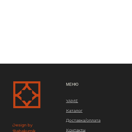
ОРГ
МЕНЮ
ООО
YAME
ИНН 
Каталог
ОГРН
Доставка/оплата
Design by
Контакты
@abakumik