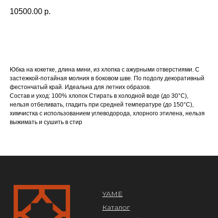
10500.00
р.
В корзину
ЕНЮ
Юбка на кокетке, длина мини, из хлопка с ажурными отверстиями. С
YAME
застежкой-потайная молния в боковом шве. По подолу декоративный
Каталог
фестончатый край. Идеальна для летних образов.
Доставка/оплата
Состав и уход: 100% хлопок Стирать в холодной воде (до 30°C),
нельзя отбеливать, гладить при средней температуре (до 150°C),
Контакты
химчистка с использованием углеводорода, хлорного этилена, нельзя
выжимать и сушить в стир
ПОКУПАТЕЛЯМ
Служба поддержки
Договор оферты
Политика конфиденциальности
ОРГАНИЗАЦИЯ
ООО «САРТОРИЯ»
ИНН 77 300 279 904
ОГРН 122 770 032 385