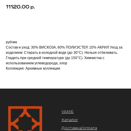
11120.00
р.
В корзину
МЕНЮ
рубчик
YAME
Состав и уход: 30% ВИСКОЗА, 60% ПОЛИЭСТЕР, 10% АКРИЛ Уход за
Каталог
изделием: Стирать в холодной воде (до 30°C). Нельзя отбеливать.
Доставка/оплата
Гладить при средней температуре (до 150°C). Химчистка с
Контакты
использованием углеводорода, хлор
Коллекция: Архивные коллекции
ПОКУПАТЕЛЯМ
Служба поддержки
Договор оферты
Политика конфиденциальности
ОРГАНИЗАЦИЯ
ООО «САРТОРИЯ»
ИНН 77 300 279 904
ОГРН 122 770 032 385