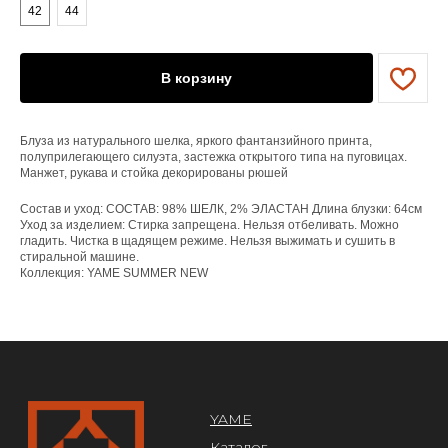
42
44
YAME
Каталог
В корзину
Доставка/оплата
Контакты
Блуза из натурального шелка, яркого фантанзийного принта,
ПОКУПАТЕЛЯМ
полуприлегающего силуэта, застежка открытого типа на пуговицах.
Манжет, рукава и стойка декорированы рюшей
Служба поддержки
Договор оферты
Состав и уход: СОСТАВ: 98% ШЕЛК, 2% ЭЛАСТАН Длина блузки: 64см
Политика конфиденциальности
Уход за изделием: Стирка запрещена. Нельзя отбеливать. Можно
гладить. Чистка в щадящем режиме. Нельзя выжимать и сушить в
стиральной машине.
ОРГАНИЗАЦИЯ
Коллекция: YAME SUMMER NEW
ООО «САРТОРИЯ»
ИНН 77 300 279 904
ОГРН 122 770 032 385
Design by @abakumik