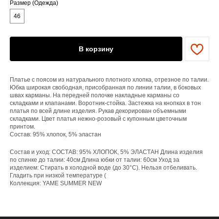
Размер (Одежда)
46
ЕНЮ
В корзину
YAME
Каталог
Доставка/оплата
Платье с поясом из натурального плотного хлопка, отрезное по талии.
Контакты
Юбка широкая свободная, присобранная по линии талии, в боковых
швах карманы. На передней полочке накладные карманы со
складками и клапанами. Воротник-стойка. Застежка на кнопках в тон
платья по всей длине изделия. Рукав декорирован объемными
ПОКУПАТЕЛЯМ
складками. Цвет платья нежно-розовый с купонным цветочным
Служба поддержки
принтом.
Договор оферты
Состав: 95% хлопок, 5% эластан
Политика конфиденциальности
Состав и уход: СОСТАВ: 95% ХЛОПОК, 5% ЭЛАСТАН Длина изделия
по спинке до талии: 40см Длина юбки от талии: 60см Уход за
ОРГАНИЗАЦИЯ
изделием: Стирать в холодной воде (до 30°C). Нельзя отбеливать.
ООО «САРТОРИЯ»
Гладить при низкой температуре (
ИНН 77 300 279 904
Коллекция: YAME SUMMER NEW
ОГРН 122 770 032 385