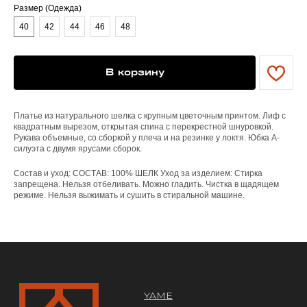
Размер (Одежда)
40
42
44
46
48
YAME
Каталог
Доставка/оплата
В корзину
Контакты
ПОКУПАТЕЛЯМ
Платье из натурального шелка с крупным цветочным принтом. Лиф с
квадратным вырезом, открытая спина с перекрестной шнуровкой.
Служба поддержки
Рукава объемные, со сборкой у плеча и на резинке у локтя. Юбка А-
Договор оферты
силуэта с двумя ярусами сборок.
Политика конфиденциальности
Состав и уход: СОСТАВ: 100% ШЕЛК Уход за изделием: Стирка
ОРГАНИЗАЦИЯ
запрещена. Нельзя отбеливать. Можно гладить. Чистка в щадящем
режиме. Нельзя выжимать и сушить в стиральной машине.
ООО «САРТОРИЯ»
ИНН 77 300 279 904
ОГРН 122 770 032 385
Design by @abakumik