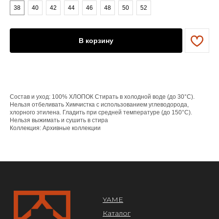
38
40
42
44
46
48
50
52
YAME
Каталог
Доставка/оплата
В корзину
Контакты
ПОКУПАТЕЛЯМ
Служба поддержки
Договор оферты
Состав и уход: 100% ХЛОПОК Стирать в холодной воде (до 30°C).
Политика конфиденциальности
Нельзя отбеливать Химчистка с использованием углеводорода,
хлорного этилена. Гладить при средней температуре (до 150°C).
Нельзя выжимать и сушить в стира
ОРГАНИЗАЦИЯ
Коллекция: Архивные коллекции
ООО «САРТОРИЯ»
ИНН 77 300 279 904
ОГРН 122 770 032 385
Design by @abakumik