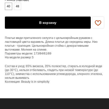
40
48
ЕНЮ
YAME
В корзину
Каталог
Доставка/оплата
Контакты
Платье миди приталеного силуэта с цельнокройным рукавом с
ластовицей цвета карамель. Длина платья до середины икры. Низ
платья - трапеция. Цельнокройная стойка с декоративными
ПОКУПАТЕЛЯМ
выточками. Молния на спинке.
Параметры модели: 173/84/61/89
Служба поддержки
На модели размер S
Договор оферты
Политика конфиденциальности
Состав и уход: 65% вискоза, 35% полиэстер, стирать в холодной воде
(до 30°C), нельзя отбеливать, гладить при низкой температуре (до
ОРГАНИЗАЦИЯ
110°C), химчистка с использованием углеводорода, хлорного этилена,
нельзя выжимать
ООО «САРТОРИЯ»
Коллекция: Beauty is in simplicity
ИНН 77 300 279 904
ОГРН 122 770 032 385