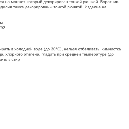
ся на манжет, который декорирован тонкой рюшкой. Воротник-
изделия также декорированы тонкой рюшкой. Изделие на
см
/92
ирать в холодной воде (до 30°C), нельзя отбеливать, химчистка
а, хлорного этилена, гладить при средней температуре (до
ить в стир