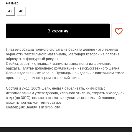
Размер
42
48
ЕНЮ
В корзину
YAME
Каталог
Доставка/оплата
Платье-рубашка прямого силуэта из бархата деворе - это техника
Контакты
обработки текстильного материала, благодаря которой на полотне
образуется фактурный рисунок.
Стойка, воротник, планка и манжеты выполнены из шелкового
ПОКУПАТЕЛЯМ
бархата. Платье дополнено комбинацией из искусственного шелка.
Служба поддержки
Длина изделия ниже колена. Пуговицы на изделии в винтажном стиле,
Договор оферты
прекрасно дополняют романтический стиль.
Политика конфиденциальности
Состав и уход: 100% шёлк, нельзя отбеливать, химчистка с
использованием углеводорода, хлорного этилена, стирать в холодной
ОРГАНИЗАЦИЯ
воде (до 30°C), нельзя выжимать и сушить в стиральной машине,
гладить при низкой температуре
ООО «САРТОРИЯ»
Коллекция: Beauty is in simplicity
ИНН 77 300 279 904
ОГРН 122 770 032 385