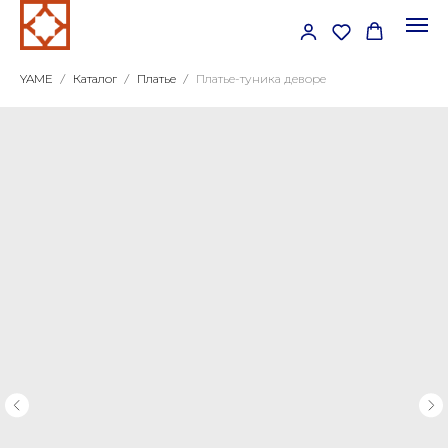
YAME
Каталог
Платье
Платье-туника деворе