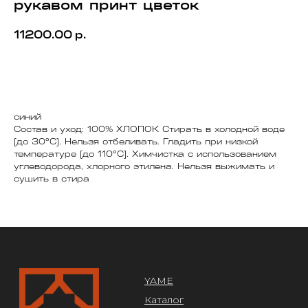
рукавом принт цветок
11200.00
р.
МЕНЮ
В корзину
YAME
синий
Каталог
Состав и уход: 100% ХЛОПОК Стирать в холодной воде
Доставка/оплата
(до 30°C). Нельзя отбеливать. Гладить при низкой
Контакты
температуре (до 110°C). Химчистка с использованием
углеводорода, хлорного этилена. Нельзя выжимать и
сушить в стира
ПОКУПАТЕЛЯМ
Служба поддержки
Договор оферты
Политика конфиденциальности
ОРГАНИЗАЦИЯ
ООО «САРТОРИЯ»
ИНН 77 300 279 904
ОГРН 122 770 032 385