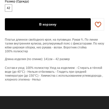
Размер (Одежда)
ЕНЮ
42
YAME
В корзину
Каталог
Доставка/оплата
Контакты
Платье длинное свободного кроя, на пуговицах. Рукав ¾. По линии
талии внутренняя кулиска, регулируемый пояс с фиксаторами. По низу
ПОКУПАТЕЛЯМ
юбки широкая оборка, низ рукава - волан. Воротник стойка
100% полиэстер
Служба поддержки
Договор оферты
Длина изделия (по спинке): 141см – 42 размер
Политика конфиденциальности
Состав и уход: 100% полиэстер Уход за изделием: - Стирать в тёплой
воде (до 40°C) - Нельзя отбеливать - Гладить при средней
ОРГАНИЗАЦИЯ
температуре (до 150°C) - Химчистка с использованием углеводорода ,
ООО «САРТОРИЯ»
хлорного этилена - Нельз
ИНН 77 300 279 904
ОГРН 122 770 032 385