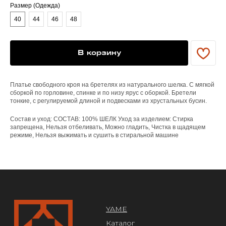
Размер (Одежда)
40
44
46
48
YAME
Каталог
Доставка/оплата
Контакты
В корзину
ПОКУПАТЕЛЯМ
Платье свободного кроя на бретелях из натурального шелка. С мягкой
Служба поддержки
сборкой по горловине, спинке и по низу ярус с оборкой. Бретели
Договор оферты
тонкие, с регулируемой длиной и подвесками из хрустальных бусин.
Политика конфиденциальности
Состав и уход: СОСТАВ: 100% ШЕЛК Уход за изделием: Стирка
запрещена, Нельзя отбеливать, Можно гладить, Чистка в щадящем
ОРГАНИЗАЦИЯ
режиме, Нельзя выжимать и сушить в стиральной машине
ООО «САРТОРИЯ»
ИНН 77 300 279 904
ОГРН 122 770 032 385
Design by @abakumik