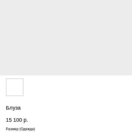
Блуза
15 100
р.
ЕНЮ
Размер (Одежда)