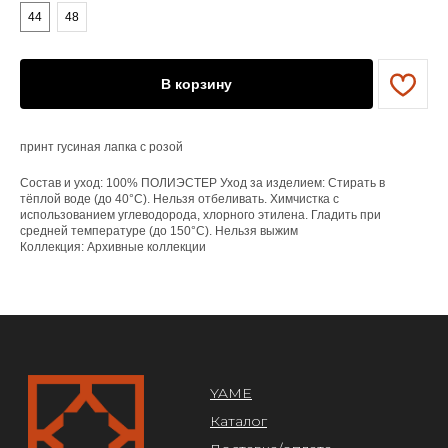
44
48
YAME
Каталог
Доставка/оплата
В корзину
Контакты
ПОКУПАТЕЛЯМ
принт гусиная лапка с розой
Служба поддержки
Договор оферты
Состав и уход: 100% ПОЛИЭСТЕР Уход за изделием: Стирать в
Политика конфиденциальности
тёплой воде (до 40°C). Нельзя отбеливать. Химчистка с
использованием углеводорода, хлорного этилена. Гладить при
средней температуре (до 150°C). Нельзя выжим
ОРГАНИЗАЦИЯ
Коллекция: Архивные коллекции
ООО «САРТОРИЯ»
ИНН 77 300 279 904
ОГРН 122 770 032 385
Design by @abakumik