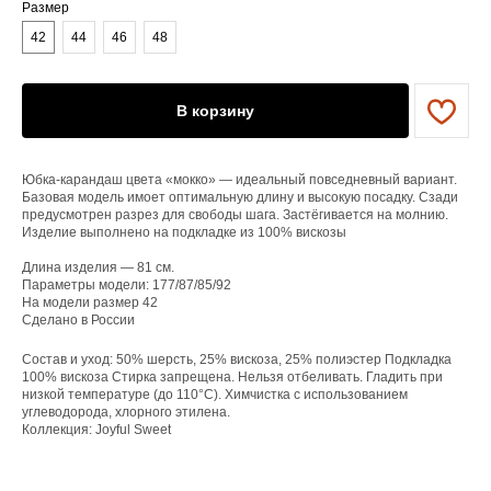
Размер
42
44
46
48
ЕНЮ
В корзину
YAME
Каталог
Юбка-карандаш цвета «мокко» — идеальный повседневный вариант.
Доставка/оплата
Базовая модель имоет оптимальную длину и высокую посадку. Сзади
Контакты
предусмотрен разрез для свободы шага. Застёгивается на молнию.
Изделие выполнено на подкладке из 100% вискозы
ПОКУПАТЕЛЯМ
Длина изделия — 81 см.
Параметры модели: 177/87/85/92
Служба поддержки
На модели размер 42
Договор оферты
Сделано в России
Политика конфиденциальности
Состав и уход: 50% шерсть, 25% вискоза, 25% полиэстер Подкладка
ОРГАНИЗАЦИЯ
100% вискоза Стирка запрещена. Нельзя отбеливать. Гладить при
низкой температуре (до 110°C). Химчистка с использованием
ООО «САРТОРИЯ»
углеводорода, хлорного этилена.
ИНН 77 300 279 904
Коллекция: Joyful Sweet
ОГРН 122 770 032 385