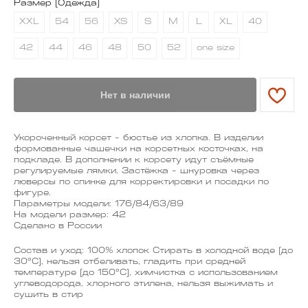
Размер (Одежда)
XXL
54
56
XS
S
M
L
XL
40
42
44
46
48
50
52
one size
МЕНЮ
Нет в наличии
YAME
Каталог
Доставка/оплата
Укороченный корсет - бюстье из хлопка. В изделии
Контакты
формованные чашечки на корсетных косточках, на
подкладе. В дополнении к корсету идут съёмные
регулируемые лямки. Застёжка - шнуровка через
люверсы по спинке для корректировки и посадки по
ПОКУПАТЕЛЯМ
фигуре.
Служба поддержки
Параметры модели: 176/84/63/89
Договор оферты
На модели размер: 42
Политика конфиденциальности
Сделано в России
Состав и уход: 100% хлопок Стирать в холодной воде (до
ОРГАНИЗАЦИЯ
30°C), нельзя отбеливать, гладить при средней
ООО «САРТОРИЯ»
температуре (до 150°C), химчистка с использованием
ИНН 77 300 279 904
углеводорода, хлорного этилена, нельзя выжимать и
ОГРН 122 770 032 385
сушить в стир