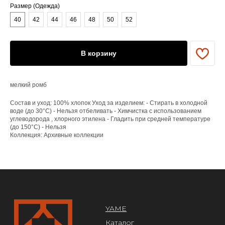
Размер (Одежда)
40
42
44
46
48
50
52
YAME
Каталог
Доставка/оплата
Контакты
В корзину
ПОКУПАТЕЛЯМ
мелкий ромб
Служба поддержки
Договор оферты
Состав и уход: 100% хлопок Уход за изделием: - Стирать в холодной
Политика конфиденциальности
воде (до 30°C) - Нельзя отбеливать - Химчистка с использованием
углеводорода , хлорного этилена - Гладить при средней температуре
(до 150°C) - Нельзя
ОРГАНИЗАЦИЯ
Коллекция: Архивные коллекции
ООО «САРТОРИЯ»
ИНН 77 300 279 904
ОГРН 122 770 032 385
Design by @abakumik