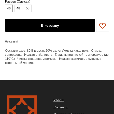
Размер (Одежда)
YAME
46
48
50
Каталог
Доставка/оплата
Контакты
В корзину
ПОКУПАТЕЛЯМ
Служба поддержки
бежевый
Договор оферты
Политика конфиденциальности
Состав и уход: 80% шерсть 20% акрил Уход за изделием: - Стирка
запрещена - Нельзя отбеливать - Гладить при низкой температуре (до
110°C) - Чистка в щадящем режиме - Нельзя выжимать и сушить в
ОРГАНИЗАЦИЯ
стиральной машине
ООО «САРТОРИЯ»
ИНН 77 300 279 904
ОГРН 122 770 032 385
Design by @abakumik