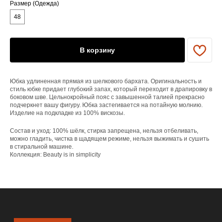
Размер (Одежда)
ЕНЮ
48
YAME
Каталог
В корзину
Доставка/оплата
Контакты
Юбка удлиненная прямая из шелкового бархата. Оригинальность и
стиль юбке придает глубокий запах, который переходит в драпировку в
ПОКУПАТЕЛЯМ
боковом шве. Цельнокройный пояс с завышенной талией прекрасно
Служба поддержки
подчеркнет вашу фигуру. Юбка застегивается на потайную молнию.
Договор оферты
Изделие на подкладке из 100% вискозы.
Политика конфиденциальности
Состав и уход: 100% шёлк, стирка запрещена, нельзя отбеливать,
можно гладить, чистка в щадящем режиме, нельзя выжимать и сушить
ОРГАНИЗАЦИЯ
в стиральной машине.
Коллекция: Beauty is in simplicity
ООО «САРТОРИЯ»
ИНН 77 300 279 904
ОГРН 122 770 032 385