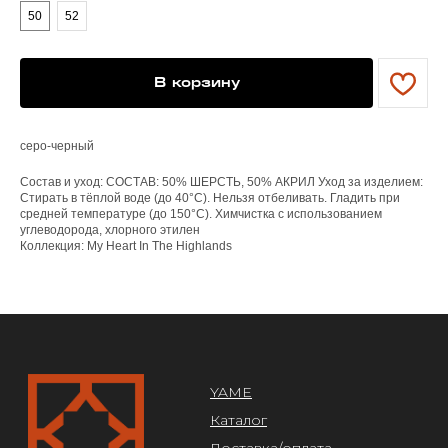
50
52
YAME
Каталог
Доставка/оплата
В корзину
Контакты
ПОКУПАТЕЛЯМ
серо-черный
Служба поддержки
Договор оферты
Состав и уход: СОСТАВ: 50% ШЕРСТЬ, 50% АКРИЛ Уход за изделием:
Политика конфиденциальности
Стирать в тёплой воде (до 40°C). Нельзя отбеливать. Гладить при
средней температуре (до 150°C). Химчистка с использованием
углеводорода, хлорного этилен
ОРГАНИЗАЦИЯ
Коллекция: My Heart In The Highlands
ООО «САРТОРИЯ»
ИНН 77 300 279 904
ОГРН 122 770 032 385
Design by @abakumik