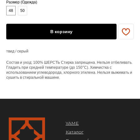
Размер (Одежда)
YAME
48
50
Каталог
Доставка/оплата
Контакты
В корзину
ПОКУПАТЕЛЯМ
Служба поддержки
твид / серый
Договор оферты
Политика конфиденциальности
Состав и уход: 100% ШЕРСТЬ Стирка запрещена. Нельзя отбеливать.
Гладить при средней температуре (до 150°C). Химчистка с
использованием углеводорода, хлорного этилена. Нельзя выжимать и
ОРГАНИЗАЦИЯ
сушить в стиральной машине.
ООО «САРТОРИЯ»
ИНН 77 300 279 904
ОГРН 122 770 032 385
Design by @abakumik