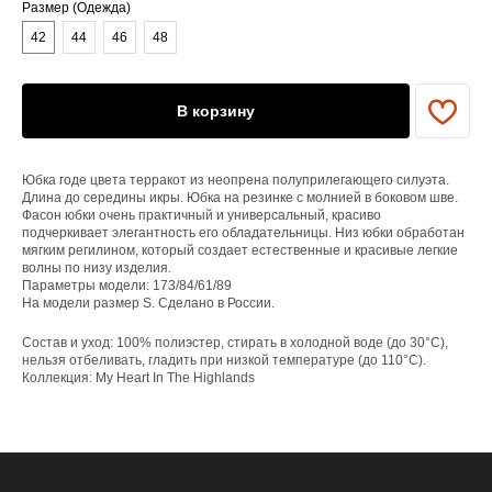
Размер (Одежда)
ЕНЮ
42
44
46
48
YAME
В корзину
Каталог
Доставка/оплата
Контакты
Юбка годе цвета терракот из неопрена полуприлегающего силуэта.
Длина до середины икры. Юбка на резинке с молнией в боковом шве.
Фасон юбки очень практичный и универсальный, красиво
ПОКУПАТЕЛЯМ
подчеркивает элегантность его обладательницы. Низ юбки обработан
мягким регилином, который создает естественные и красивые легкие
Служба поддержки
волны по низу изделия.
Договор оферты
Параметры модели: 173/84/61/89
Политика конфиденциальности
На модели размер S. Сделано в России.
ОРГАНИЗАЦИЯ
Состав и уход: 100% полиэстер, стирать в холодной воде (до 30°C),
нельзя отбеливать, гладить при низкой температуре (до 110°C).
ООО «САРТОРИЯ»
Коллекция: My Heart In The Highlands
ИНН 77 300 279 904
ОГРН 122 770 032 385