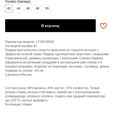
Размер (Одежда)
42
44
46
48
50
ЕНЮ
В корзину
YAME
Каталог
Параметры модели: 177/87/65/92
На модели размер 42.
Доставка/оплата
Пиджак приталенного силуэта, выполнен из тканного волокна с
Контакты
эффектом гусиной лапки. Пиджак однобортный, воротник с лацканами.
Рукав длинный, карманы прорезные с клапанами. Спинка пиджака
оформлена встречными складками в центральном шве спинки и в
ПОКУПАТЕЛЯМ
боковых рельефах. Изделие на подкладке, застежка - пуговицы. Длина
пиджака по спинке - 65 см.
Служба поддержки
Сделано в России.
Договор оферты
Политика конфиденциальности
Состав и уход: 40% вискоза, 45% ацетат, 15% полиэстер. Только
ОРГАНИЗАЦИЯ
ручная стирка, нельзя отбеливать, химчистка с использованием
углеводорода, хлорного этилена, гладить при средней температуре
ООО «САРТОРИЯ»
(до 150°C), нельзя выжимать
ИНН 77 300 279 904
Коллекция: Новая
ОГРН 122 770 032 385