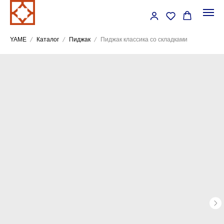
YAME
Каталог
Пиджак
Пиджак классика со складками