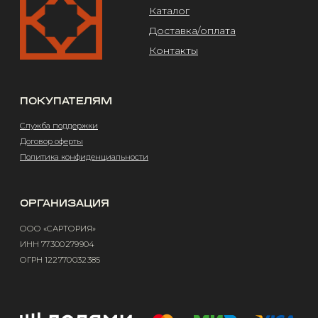
ОГРН 122 770 032 385
Design by @abakumik