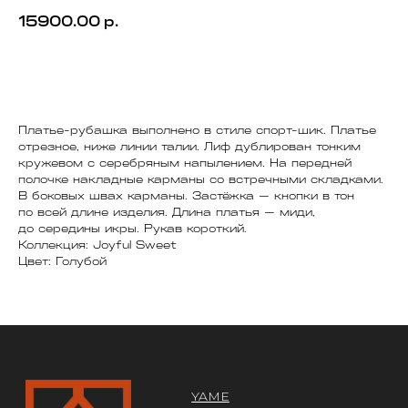
15900.00
р.
В корзину
МЕНЮ
Платье-рубашка выполнено в стиле спорт-шик. Платье
отрезное, ниже линии талии. Лиф дублирован тонким
кружевом с серебряным напылением. На передней
YAME
полочке накладные карманы со встречными складками.
Каталог
В боковых швах карманы. Застёжка — кнопки в тон
Доставка/оплата
по всей длине изделия. Длина платья — миди,
Контакты
до середины икры. Рукав короткий.
Коллекция: Joyful Sweet
Цвет: Голубой
ПОКУПАТЕЛЯМ
Служба поддержки
Договор оферты
Политика конфиденциальности
ОРГАНИЗАЦИЯ
ООО «САРТОРИЯ»
ИНН 77 300 279 904