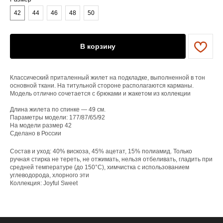
42
44
46
48
50
ЕНЮ
В корзину
YAME
Каталог
Доставка/оплата
Классический приталенный жилет на подкладке, выполненной в тон
Контакты
основной ткани. На титульной стороне располагаются карманы.
Модель отлично сочетается с брюками и жакетом из коллекции
Длина жилета по спинке — 49 см.
ПОКУПАТЕЛЯМ
Параметры модели: 177/87/65/92
Служба поддержки
На модели размер 42
Договор оферты
Сделано в России
Политика конфиденциальности
Состав и уход: 40% вискоза, 45% ацетат, 15% полиамид. Только
ручная стирка не тереть, не отжимать, нельзя отбеливать, гладить при
ОРГАНИЗАЦИЯ
средней температуре (до 150°C), химчистка с использованием
углеводорода, хлорного эти
ООО «САРТОРИЯ»
ИНН 77 300 279 904
Коллекция: Joyful Sweet
ОГРН 122 770 032 385