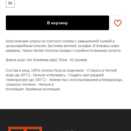
ЕНЮ
50
YAME
В корзину
Каталог
Доставка/оплата
Контакты
Классические шорты из плотного хлопка с завышенной талией и
цельнокройным поясом. Застежка молния, гульфик. В боковых швах
карманы. Черно-белая полоска придаст стройности вашему силуэту
ПОКУПАТЕЛЯМ
Служба поддержки
Длина шорт (по боковому шву): 52см - 42 размер
Договор оферты
Политика конфиденциальности
Состав и уход: 100% хлопок Уход за изделием: - Стирать в тёплой
воде (до 40°C) - Нельзя отбеливать - Гладить при средней
температуре (до 150°C) - Химчистка с использованием углеводорода ,
ОРГАНИЗАЦИЯ
хлорного этилена - Нельзя в
Коллекция: Архивные коллекции
ООО «САРТОРИЯ»
ИНН 77 300 279 904
ОГРН 122 770 032 385
Design by @abakumik