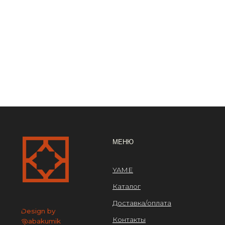
ОРГ
МЕНЮ
ООО
YAME
ИНН 
Каталог
ОГРН
Доставка/оплата
Design by
Контакты
@abakumik