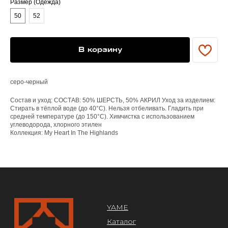
Размер (Одежда)
50
52
YAME
Каталог
Доставка/оплата
Контакты
В корзину
ПОКУПАТЕЛЯМ
серо-черный
Служба поддержки
Договор оферты
Состав и уход: СОСТАВ: 50% ШЕРСТЬ, 50% АКРИЛ Уход за изделием:
Политика конфиденциальности
Стирать в тёплой воде (до 40°C). Нельзя отбеливать. Гладить при
средней температуре (до 150°C). Химчистка с использованием
углеводорода, хлорного этилен
ОРГАНИЗАЦИЯ
Коллекция: My Heart In The Highlands
ООО «САРТОРИЯ»
ИНН 77 300 279 904
ОГРН 122 770 032 385
Design by @abakumik