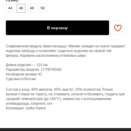
Размер
44
46
48
50
ЕНЮ
В корзину
YAME
Каталог
Доставка/оплата
Современная модель брюк-палаццо. Мягкие складки на поясе придают
Контакты
изделию свободу и позволяют садиться изделию на любой тип
фигуры. Карманы расположены в боковых швах
Длина изделия — 110 см.
ПОКУПАТЕЛЯМ
Параметры модели: 177/87/65/92
Служба поддержки
На модели размер 42
Договор оферты
Сделано в России
Политика конфиденциальности
Состав и уход: 40% вискоза, 45% ацетат, 15% полиэстер Только
ручная стирка не тереть, не отжимать, нельзя отбеливать, гладить при
ОРГАНИЗАЦИЯ
средней температуре (до 150°C), химчистка с использованием
ООО «САРТОРИЯ»
углеводорода, хлорного эти
ИНН 77 300 279 904
Коллекция: Joyful Sweet
ОГРН 122 770 032 385