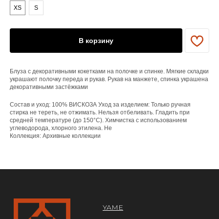
XS
S
YAME
Каталог
В корзину
Доставка/оплата
Контакты
Блуза с декоративными кокетками на полочке и спинке. Мягкие складки
ПОКУПАТЕЛЯМ
украшают полочку переда и рукав. Рукав на манжете, спинка украшена
декоративными застёжками
Служба поддержки
Договор оферты
Состав и уход: 100% ВИСКОЗА Уход за изделием: Только ручная
Политика конфиденциальности
стирка не тереть, не отжимать. Нельзя отбеливать. Гладить при
средней температуре (до 150°C). Химчистка с использованием
углеводорода, хлорного этилена. Не
ОРГАНИЗАЦИЯ
Коллекция: Архивные коллекции
ООО «САРТОРИЯ»
ИНН 77 300 279 904
ОГРН 122 770 032 385
Design by @abakumik